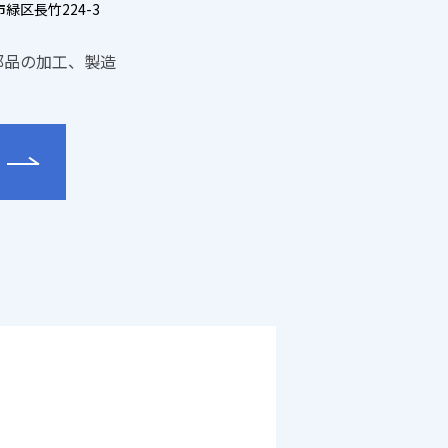
緑区長竹224-3
部品の加工、製造